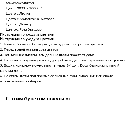
гамма сохранятся.
Цена: 7000₽ - 10000₽
Цветок: Лилия
Цветок: Хризантема кустовая
Цветок: Диантус
Цветок: Роза Эквадор
Инструкция по уходу за цветами
Инструкция по уходу за цветами
1.⁠ ⁠Больше 2х часов без воды цветы держать не рекомендуется
2.⁠ ⁠Перед водой освежи срез цветов
3.⁠ ⁠Чем меньше листвы, тем дольше цветы простоят дома
4.⁠ ⁠Наливай в вазу холодную воду и добавь один пакет кризала на литр воды
5.⁠ ⁠Воду с кризалом можно менять через 3-4 дня. Воду без кризала меняй
каждый день
6.⁠ ⁠Не ставь цветы под прямые солнечные лучи, сквозняки или около
отопительных приборов
С этим букетом покупают