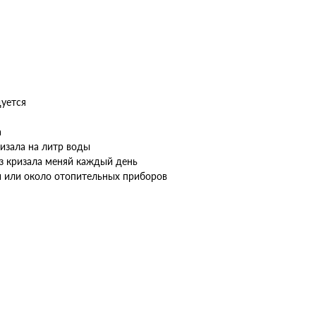
дуется
а
ризала на литр воды
без кризала меняй каждый день
яки или около отопительных приборов